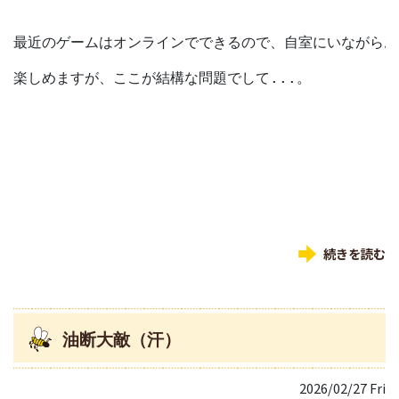
最近のゲームはオンラインでできるので、自室にいながらお
楽しめますが、ここが結構な問題でして
...
。
続きを読む
油断大敵（汗）
2026/02/27 Fri