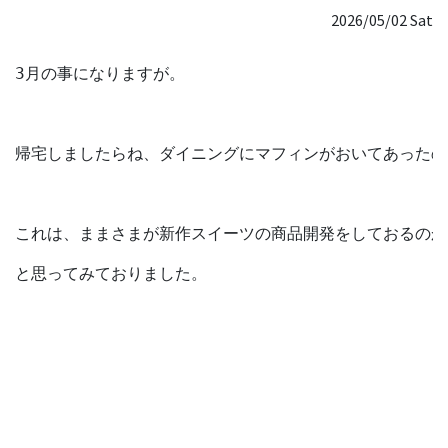
2026/05/02 Sat
3
月の事になりますが。
帰宅しましたらね、ダイニングにマフィンがおいてあったの
これは、ままさまが新作スイーツの商品開発をしておるのか
と思ってみておりました。