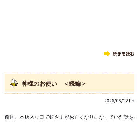
続きを読む
神様のお使い ＜続編＞
2026/06/12 Fri
前回、本店入り口で蛇さまがお亡くなりになっていた話を書