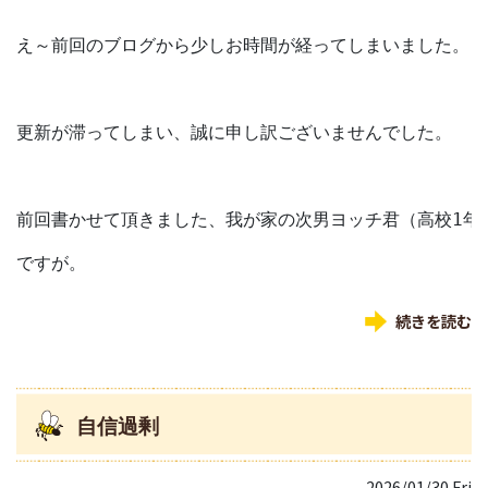
え～前回のブログから少しお時間が経ってしまいました。
更新が滞ってしまい、誠に申し訳ございませんでした。
前回書かせて頂きました、我が家の次男ヨッチ君（高校
1
年
ですが。
続きを読む
自信過剰
2026/01/30 Fri