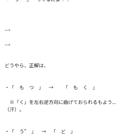
...。
...。
どうやら、正解は、
・「 も つ 」 → 「 も く 」
※「く」を左右逆方向に曲げておられるもよう...
（汗）。
・「 う" 」 → 「 ど 」