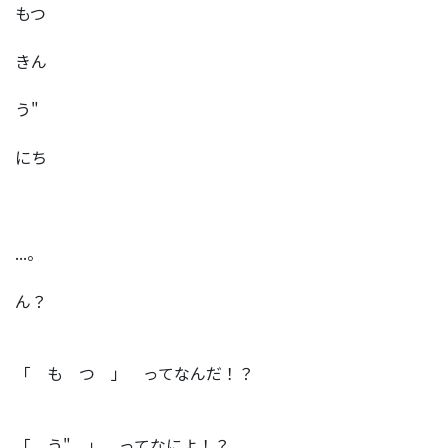
もつ
きん
う"
にち
...。
ん？
「 も つ 」 ってなんだ！？
「 う" 」 ってなによ！？