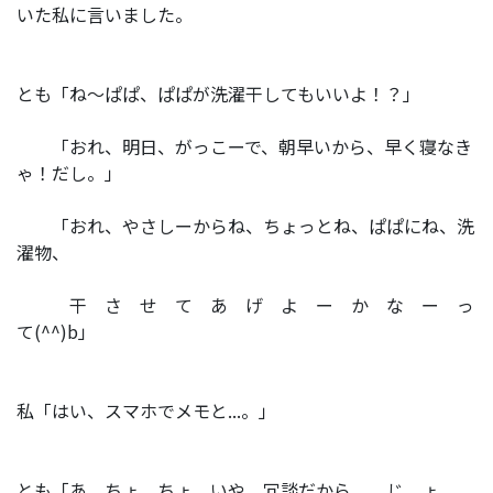
いた私に言いました。
とも「ね～ぱぱ、ぱぱが洗濯干してもいいよ！？」
「おれ、明日、がっこーで、朝早いから、早く寝なき
ゃ！だし。」
「おれ、やさしーからね、ちょっとね、ぱぱにね、洗
濯物、
干 さ せ て あ げ よ ー か な ー っ
て(^^)b」
私「はい、スマホでメモと...。」
とも「あ、ちょ、ちょ、いや、冗談だから、 じ ょ