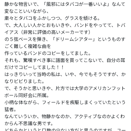
静かな物言いで、「風邪にはタバコが一番いいよ」なんて
変なこといいながら、
粛々とタバコをふかしつつ、グラスを傾ける。
で、大人しい人かとおもいきや、バンドをやってて、トバ
イアス（非常に評価の高いメーカーです）
の５弦ベースを弾き、「ドリームシアター」というものす
ごく難しく複雑な曲を
作っているバンドのコピーをしてました。
それも、驚嘆すべき事に譜面を買ってこないで、自分の耳
だけでコピーしてました！！
はっきりいって当時の私は、いや、今でもそうですが、か
なりビビりました。
で、そうかと思いきや、片方では大学のアメリカンフット
ボール同好会に所属。
小柄な体ながら、フィールドを疾駆しまくっていたという
猛者。
なんていういか、物静かなのか、アクティブなのかよくわ
からん不思議な男です。
どちらかというと口数の少ない方だと思うのですが、ユー