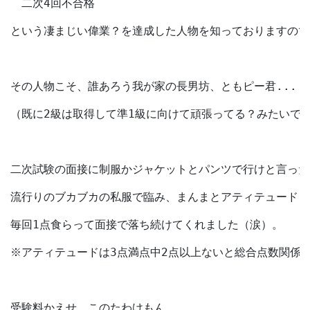
　二次4回不合格　
という凄まじい偉業？を達成した人物を知っておりますので.
その人物こそ、誰あろう我が家の長男坊、ともピー君...（
（既に2級は取得して準1級に向けて頑張ってる？みたいで
二次試験の面接に制服かジャケットとパンツで行けと言った
流行りのブカブカの私服で臨み、まんまとアティテュード（
毎回1点食らって面接で落ち続けてくれました（涙）。
※アティテュードは3点満点中2点以上ないと総合点数関係な
受験料かえせ、このたわけもん。