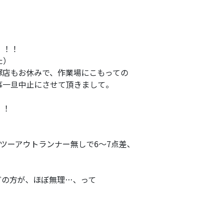
）！！
た）
塚店もお休みで、作業場にこもっての
事一旦中止にさせて頂きまして。
！！
裏ツーアウトランナー無しで6～7点差、
どの方が、ほぼ無理…、って