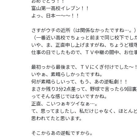
おめでとう！！
富山第一高校イレブン！！
よっ、日本一～～！！
さすがウチの近所（は関係なかったですね…。
（一番近い高校でちょっと前まで同じ校下でし
いや、ま、正直申し上げますがね、ちょうど根
仕事の日でしたもので、ＴＶ中継の間中、お仕
最初っから最後まで、ＴＶにくぎ付けでした～
いやぁ、素晴らしかったですね。
何が素晴らしいって、もう、あの逆転劇！！
まさか残り3分2点差って、野球で言ったら9回
ってそんな感じではないですかね。
正直、こいつぁキツイなぁ…。
て、思ってましたし、私だけじゃなく、ほとん
思われてたと思います。
そこからあの逆転ですから。