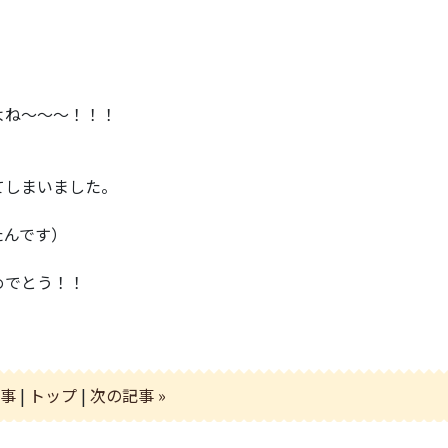
よね～～～！！！
てしまいました。
たんです）
めでとう！！
！
記事
|
トップ
|
次の記事 »