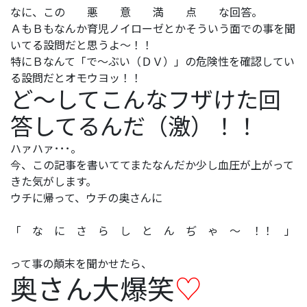
なに、この 悪 意 満 点 な回答。
ＡもＢもなんか育児ノイローゼとかそういう面での事を聞
いてる設問だと思うよ～！！
特にＢなんて「で～ぶい（ＤＶ）」の危険性を確認してい
る設問だとオモウヨッ！！
ど～してこんなフザけた回
答してるんだ（激）！！
ハァハァ･･･。
今、この記事を書いててまたなんだか少し血圧が上がって
きた気がします。
ウチに帰って、ウチの奥さんに
「 な に さ ら し と ん ぢ ゃ ～ ！！ 」
って事の顛末を聞かせたら、
奥さん大爆笑
♡