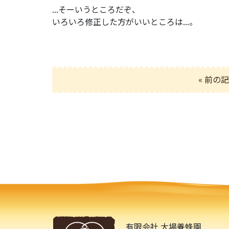
...そーいうところだぞ、
いろいろ修正した方がいいところは...。
« 前の
有限会社 大場養蜂園