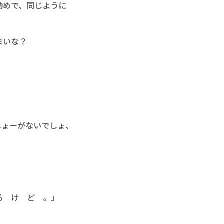
勤めで、同じように
まいな？
しょーがないでしょ、
 け ど 。」