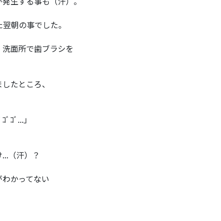
が発生する事も（汗）。
た翌朝の事でした。
、洗面所で歯ブラシを
ましたところ、
ｺﾞ...」
..（汗）？
がわかってない