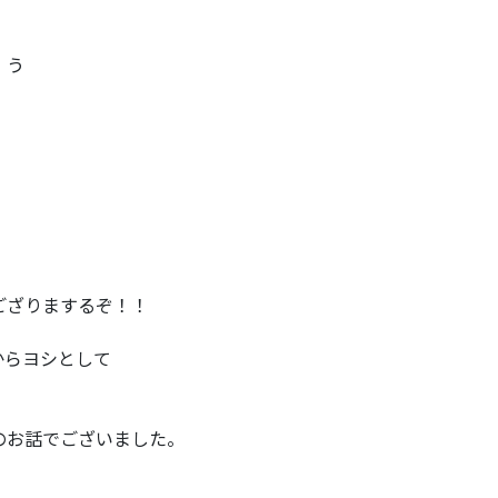
 う
ござりまするぞ！！
からヨシとして
のお話でございました。