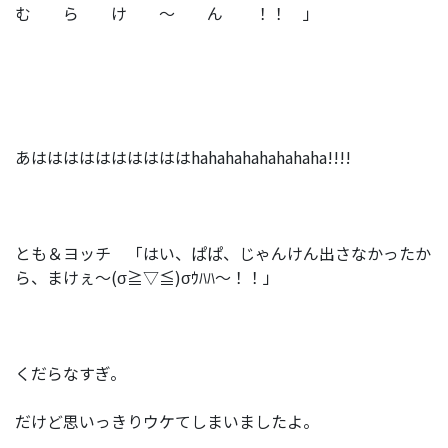
む ら け ～ ん ！！ 」
あははははははははははhahahahahahahaha!!!!
とも＆ヨッチ 「はい、ぱぱ、じゃんけん出さなかったか
ら、まけぇ～(σ≧▽≦)σｳﾊﾊ～！！」
くだらなすぎ。
だけど思いっきりウケてしまいましたよ。