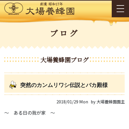
ブログ
大場養蜂園ブログ
突然のカンムリワシ伝説とバカ殿様
2018/01/29 Mon
by 大場養蜂園園主
～ ある日の我が家 ～