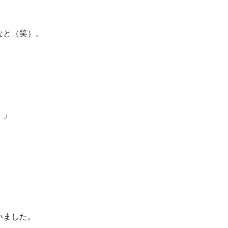
なと（笑）。
。」
いました。