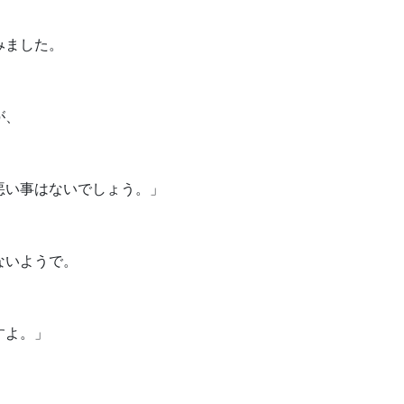
みました。
が、
悪い事はないでしょう。」
ないようで。
すよ。」