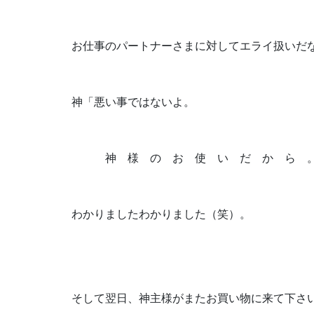
お仕事のパートナーさまに対してエライ扱いだ
神「悪い事ではないよ。
　　　神　様　の　お　使　い　だ　か　ら　
わかりましたわかりました（笑）。
そして翌日、神主様がまたお買い物に来て下さ