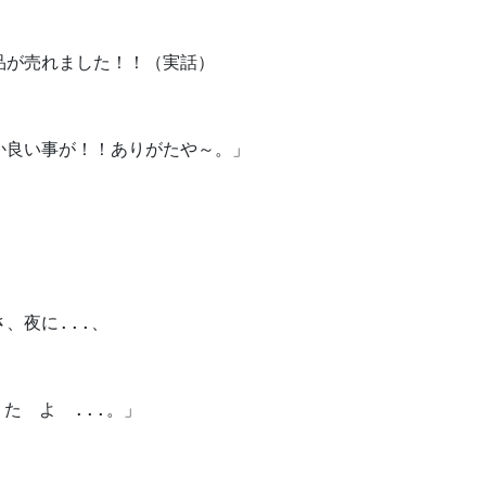
品が売れました！！（実話）
か良い事が！！ありがたや～。」
、夜に...、
た　よ　...。」