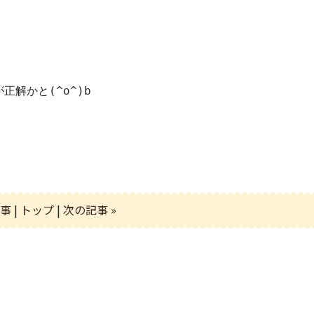
解かと(^o^)b
記事
|
トップ
|
次の記事 »