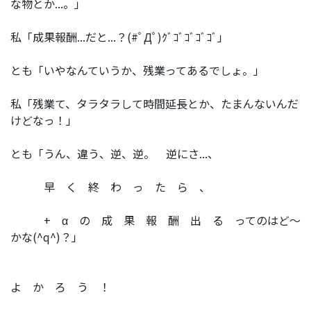
な物とか...。」
私「成果報酬...だと...？(#ﾟДﾟ)ｸﾞｺﾞｺﾞｺﾞｺﾞ」
とも「いやなんていうか、残業ってあるでしょ。」
私「残業て、タラタラして時間延長とか、たまんないんだ
けどなっ！」
とも「うん、違う、逆、逆。 逆にさ...、
早 く 終 わ っ た ら 、
+ α の 成 果 報 酬 出 る ってのはど～
かな(^q^)？」
よ か ろ う ！