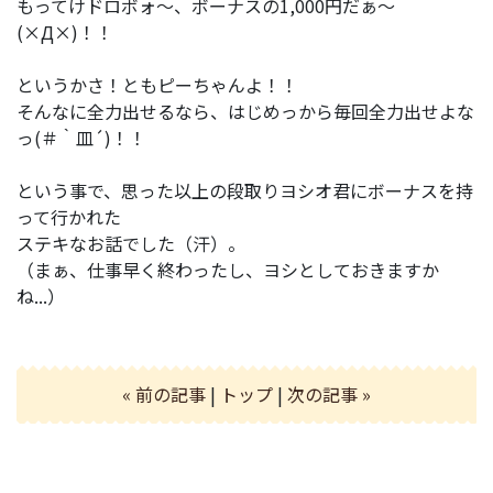
もってけドロボォ～、ボーナスの1,000円だぁ～
(×Д×)！！
というかさ！ともピーちゃんよ！！
そんなに全力出せるなら、はじめっから毎回全力出せよな
っ(＃｀皿´)！！
という事で、思った以上の段取りヨシオ君にボーナスを持
って行かれた
ステキなお話でした（汗）。
（まぁ、仕事早く終わったし、ヨシとしておきますか
ね...）
« 前の記事
|
トップ
|
次の記事 »