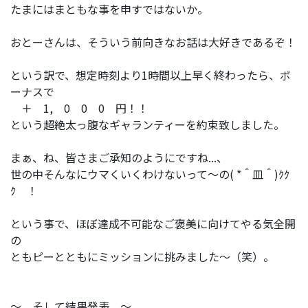
たまにはまともな事を申すではないか。
おとーさんは、そういう前向きなお話は大好きであるぞ！
という訳で、想定時刻より1時間以上早く終わったら、ボ
ーナスで
＋ 1, 0 0 0 円！！
という超絶太っ腹なギャランティーを約束致しました。
まぁ、ね、皆さまご承知のようにですね...、
世の中そんなにウマくいくわけないって～の( *＾皿＾)ｸｸ
ｸ ！
という事で、ほぼ達成不可能なご褒美に向けてやる気全開
の
ともピーとともにミッションに挑みました～（笑）。
～ そして結果発表 ～