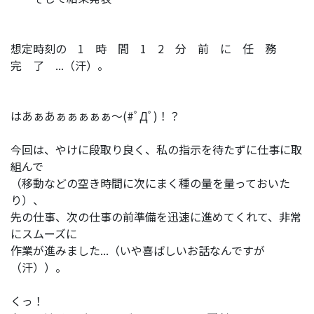
想定時刻の 1 時 間 1 2 分 前 に 任 務
完 了 ...（汗）。
はあぁあぁぁぁぁぁ～(#ﾟДﾟ)！？
今回は、やけに段取り良く、私の指示を待たずに仕事に取
組んで
（移動などの空き時間に次にまく種の量を量っておいた
り）、
先の仕事、次の仕事の前準備を迅速に進めてくれて、非常
にスムーズに
作業が進みました...（いや喜ばしいお話なんですが
（汗））。
くっ！