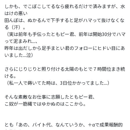
しかも、でこぼこしてるなら疲れるだけで済みますが、水
はけの悪い
田んぼは、ぬかるんで下手すると足がハマって抜けなくな
る（汗）。
（実は前年も手伝ったともピー君、前年は開始30分でハマ
って泥まみれ...、
昨年は出だしから足手まとい君のフォローにヒドい目にあ
いました...泣）
さらにじりじりと照り付ける太陽のもとで７時間位まき続
ける。
（私一人で蒔いてた時は、3日位かかってました...）
そんな素敵なお仕事に志願したともピー君、
こ奴が一筋縄ではゆかぬのはここから。
とも「あの、バイト代、なんていうか、＋αで成果報酬的