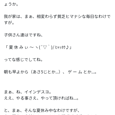
ょうか。
我が家は、まぁ、相変わらず貧乏ヒマナシな毎日なわけで
すが。
子供さん達はですね、
「 夏 休 み ぃ ～ ヽ(´▽｀)/ ﾋｬｯﾎｳ♪」
ってな感じでしてね。
朝も早よから（あさ5じとか...）、 ゲ ー ム とか...。
まぁ、ね、イインデスヨ。
ええ、やる事さえ、やって頂ければね...。
と、まぁ、そんな夏休み中なわけですが、