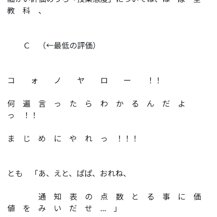
教 科 、
Ｃ （←最低の評価）
コ ォ ノ ヤ ロ ー ！！
何 遍 言 っ た ら わ か る ん だ よ
っ ！！
ま じ め に や れ っ ！！！
とも 「あ、えと、ぱぱ、おれね、
通 知 表 の 点 数 と る 事 に 価
値 を み い だ せ ... 」