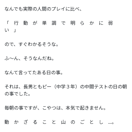
なんでも実際の人間のプレイに比べ、
「 行 動 が 単 調 で 明 ら か に 弱
い 」
ので、すぐわかるそうな。
ふ～ん、そうなんだね。
なんて言ってたある日の事。
それは、長男ともピー（中学３年）の中間テストの日の朝
の事でした。
毎朝の事ですが、こやつは、本気で起きません。
動 か ざ る こ と 山 の ご と し ...。